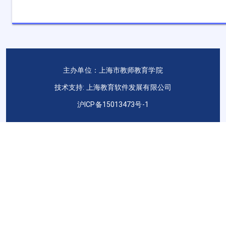
（4）如遇到手机号码有误或没有填写等问题，请及时至全
息系统更新正确手机号码，用于接收重置密码短信；
主办单位：上海市教师教育学院
技术支持: 上海教育软件发展有限公司
沪ICP备15013473号-1